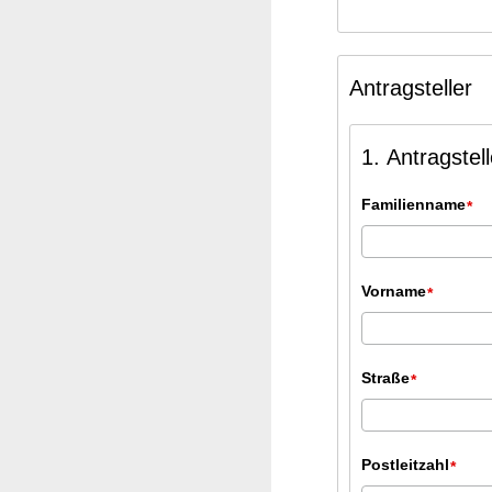
Antragsteller
1. Antragste
Familienname
*
Vorname
*
Straße
*
Postleitzahl
*