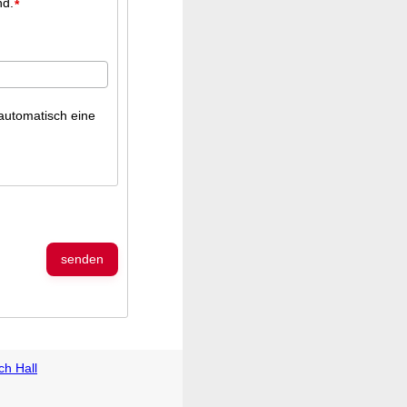
nd.
*
automatisch eine
senden
ch Hall