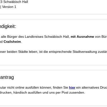
23 Schwäbisch Hall
| Version 1
digkeit:
ür alle Bürger des Landkreises Schwäbisch Hall,
mit Ausnahme
von Bür
nd
Crailsheim
.
eser beiden Städte leben, ist die entsprechende Stadtverwaltung zustä
rantrag
ular nicht online ausfüllen können, finden Sie
hier
ein alternatives Dru
drucken, händisch ausfüllen und uns per Post zusenden.