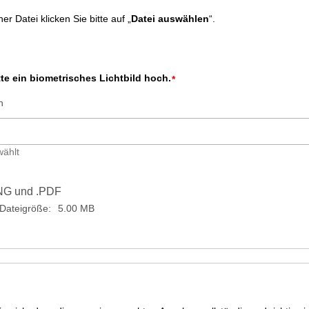
r Datei klicken Sie bitte auf „
Datei auswählen
“.
tte ein biometrisches Lichtbild hoch.
*
n
wählt
NG
und
.PDF
Dateigröße:
5.00 MB