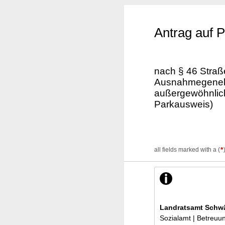
Antrag auf 
nach § 46 Stra
Ausnahmegenehm
außergewöhnlich
Parkausweis)
*
all fields marked with a (
Landratsamt Schwä
Sozialamt | Betreu