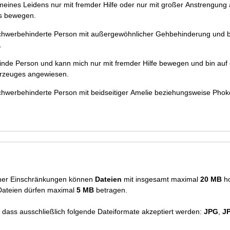
roßer Anstrengung außerhalb eines
gs bewegen.
schwerbehinderte Person mit außergewöhnlicher Gehbehinderung und b
.
blinde Person und kann mich nur mit fremder Hilfe bewegen und bin auf
eines Kraftfahrzeuges angewiesen.
schwerbehinderte Person mit beidseitiger Amelie beziehungsweise Phok
cher Einschränkungen können
Dateien
mit insgesamt maximal
20 MB
ho
Dateien dürfen maximal
5 MB
betragen.
, dass ausschließlich folgende Dateiformate akzeptiert werden:
JPG
,
J