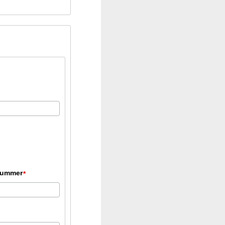
ummer
*