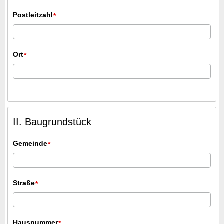
Postleitzahl
*
Ort
*
II. Baugrundstück
Gemeinde
*
Straße
*
Hausnummer
*